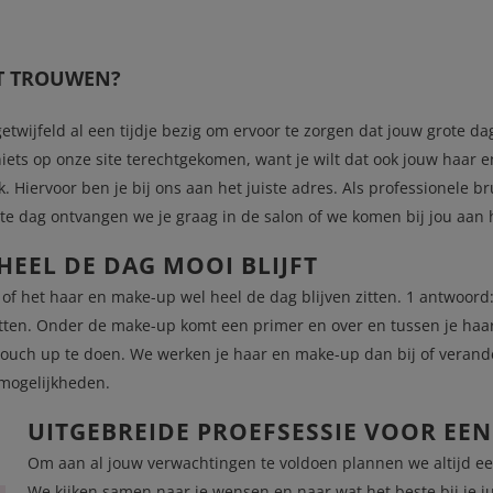
T TROUWEN?
getwijfeld al een tijdje bezig om ervoor te zorgen dat jouw grote da
 niets op onze site terechtgekomen, want je wilt dat ook jouw haar 
k. Hiervoor ben je bij ons aan het juiste adres. Als professionele b
te dag ontvangen we je graag in de salon of we komen bij jou aan 
HEEL DE DAG MOOI BLIJFT
 of het haar en make-up wel heel de dag blijven zitten. 1 antwoo
zitten. Onder de make-up komt een primer en over en tussen je haar
 touch up te doen. We werken je haar en make-up dan bij of verander
 mogelijkheden.
UITGEBREIDE PROEFSESSIE VOOR EEN
Om aan al jouw verwachtingen te voldoen plannen we altijd ee
We kijken samen naar je wensen en naar wat het beste bij je j