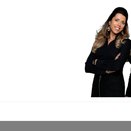
ze
BOOK EN