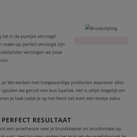
g tot in de puntjes verzorgd
en make-up perfect verzorgd zijn
ruidstylistes verzorgen we jouw
huis.
rd: Ja! We werken met hoogwaardige producten waardoor alles
 spuiten we gerust een bus haarlak. Het is altijd mogelijk om
en je look zodat je op het feest net even een beetje extra
 PERFECT RESULTAAT
rst een proefsessie voor je bruidskapsel en bruidsmake-up.
urk past. Veel bruiden vinden het leuk om de proefafspraak te