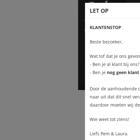
Salon
LET OP
KLANTENSTOP
ONZE SALON IS GE
Beste bezoeker,
Wat tof dat je ons gevo
- Ben je al klant bij on
- Ben je
nog geen klant 
Door de aanhoudende dru
naar uit dat dit snel ve
daardoor moeten wij d
Wie weet tot ziens!
Liefs Pem & Laura.