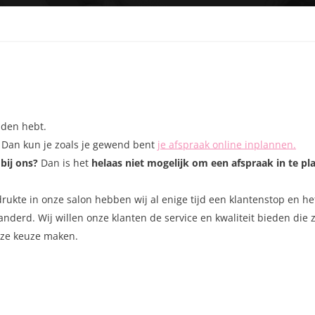
Het maken v
behandelinge
gemaakt wor
OPEND OP AFSPRAAK!
behandeling
AFSP
nden hebt.
s? Dan kun je zoals je gewend bent
je afspraak online inplannen.
bij ons?
Dan is het
helaas niet mogelijk om een afspraak in te pl
kte in onze salon hebben wij al enige tijd een klantenstop en het 
randerd. Wij willen onze klanten de service en kwaliteit bieden die
eze keuze maken.