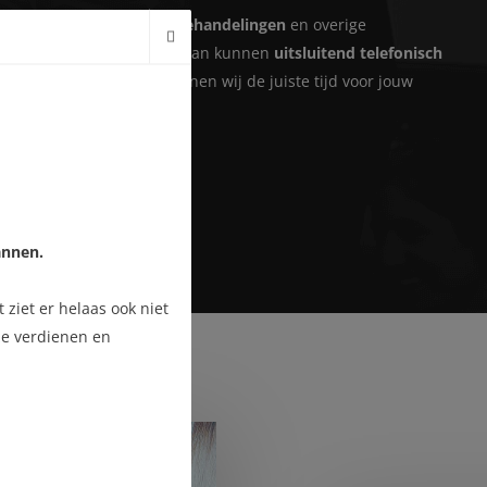
an afspraken voor
kleurbehandelingen
en overige
n die niet in het rijtje staan kunnen
uitsluitend telefonisch
den. Op deze manier kunnen wij de juiste tijd voor jouw
 inplannen.
RAAK MAKEN
annen.
ziet er helaas ook niet
 ze verdienen en